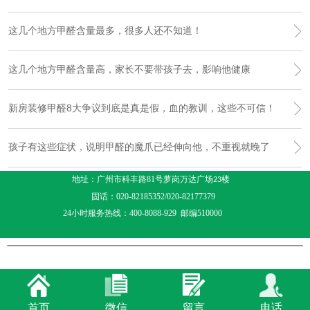
这几个地方甲醛含量最多，很多人还不知道！
这几个地方甲醛含量高，家长不要带孩子去，影响他健康
新房装修甲醛8大争议到底是真是假，血的教训，这些不可信！
孩子有这些症状，说明甲醛的魔爪已经伸向他，不重视就晚了
地址：广州市科丰路81号萝岗万达广场
楼
23
固话：020-82185352/020-82177379
24小时服务热线：400-8088-929 邮编510000
首页
微信
留言
电话