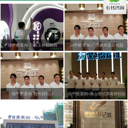
除甲醛案例-广西玉林碧桂园
除甲醛案例-广西象州县碧桂园
除甲醛案例-赣州碧桂园
除甲醛案例-佛山世纪滨海碧桂园