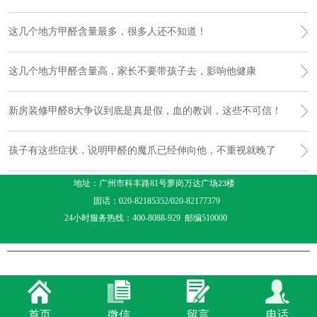
这几个地方甲醛含量最多，很多人还不知道！
这几个地方甲醛含量高，家长不要带孩子去，影响他健康
新房装修甲醛8大争议到底是真是假，血的教训，这些不可信！
孩子有这些症状，说明甲醛的魔爪已经伸向他，不重视就晚了
地址：广州市科丰路81号萝岗万达广场
楼
23
固话：020-82185352/020-82177379
24小时服务热线：400-8088-929 邮编510000
首页
微信
留言
电话