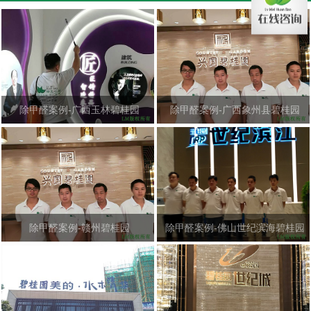
除甲醛案例-广西玉林碧桂园
除甲醛案例-广西象州县碧桂园
除甲醛案例-赣州碧桂园
除甲醛案例-佛山世纪滨海碧桂园