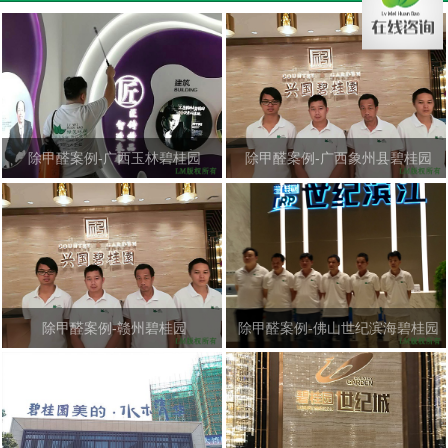
除甲醛案例-广西玉林碧桂园
除甲醛案例-广西象州县碧桂园
除甲醛案例-赣州碧桂园
除甲醛案例-佛山世纪滨海碧桂园