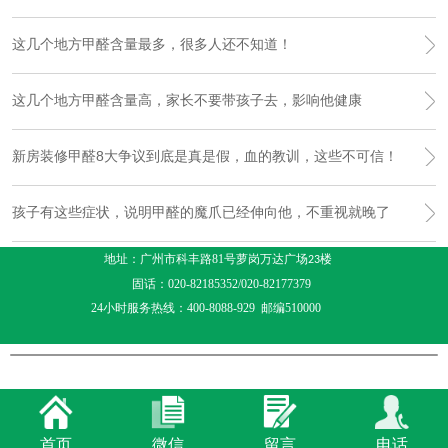
这几个地方甲醛含量最多，很多人还不知道！
这几个地方甲醛含量高，家长不要带孩子去，影响他健康
新房装修甲醛8大争议到底是真是假，血的教训，这些不可信！
孩子有这些症状，说明甲醛的魔爪已经伸向他，不重视就晚了
地址：广州市科丰路81号萝岗万达广场
楼
23
固话：020-82185352/020-82177379
24小时服务热线：400-8088-929 邮编510000
首页
微信
留言
电话