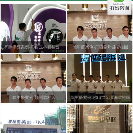
除甲醛案例-广西玉林碧桂园
除甲醛案例-广西象州县碧桂园
除甲醛案例-赣州碧桂园
除甲醛案例-佛山世纪滨海碧桂园