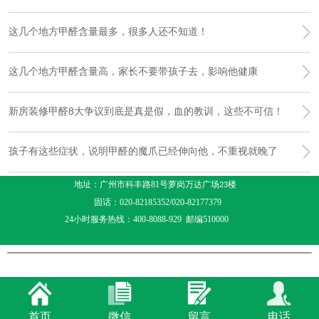
这几个地方甲醛含量最多，很多人还不知道！
这几个地方甲醛含量高，家长不要带孩子去，影响他健康
新房装修甲醛8大争议到底是真是假，血的教训，这些不可信！
孩子有这些症状，说明甲醛的魔爪已经伸向他，不重视就晚了
地址：广州市科丰路81号萝岗万达广场
楼
23
固话：020-82185352/020-82177379
24小时服务热线：400-8088-929 邮编510000
首页
微信
留言
电话