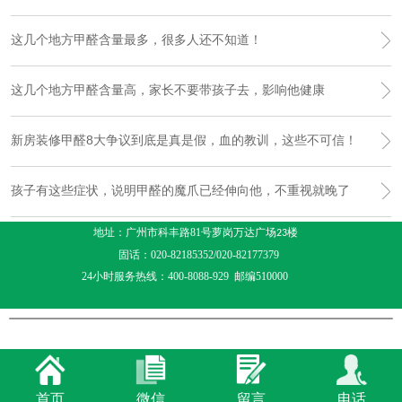
这几个地方甲醛含量最多，很多人还不知道！
这几个地方甲醛含量高，家长不要带孩子去，影响他健康
新房装修甲醛8大争议到底是真是假，血的教训，这些不可信！
孩子有这些症状，说明甲醛的魔爪已经伸向他，不重视就晚了
地址：广州市科丰路81号萝岗万达广场
楼
23
固话：020-82185352/020-82177379
24小时服务热线：400-8088-929 邮编510000
首页
微信
留言
电话