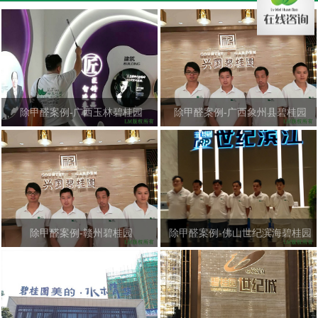
除甲醛案例-广西玉林碧桂园
除甲醛案例-广西象州县碧桂园
除甲醛案例-赣州碧桂园
除甲醛案例-佛山世纪滨海碧桂园