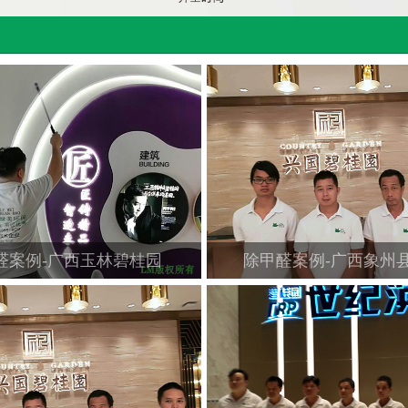
醛案例-广西玉林碧桂园
除甲醛案例-广西象州