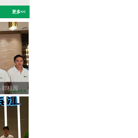
更多<<
县碧桂园