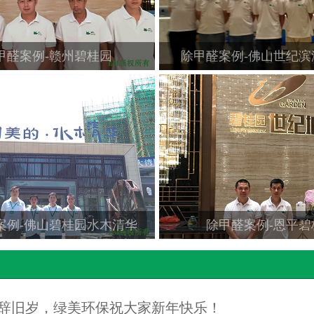
甲醛案例-赣州碧桂园
除甲醛案例-佛山世纪滨
案例-佛山碧桂园水木清华
除甲醛案例-恩平碧
辞旧岁，绿美环保祝大家新年快乐！