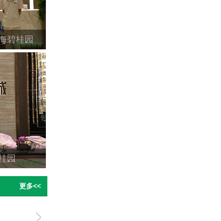
海碧桂园
桂园
更多<<