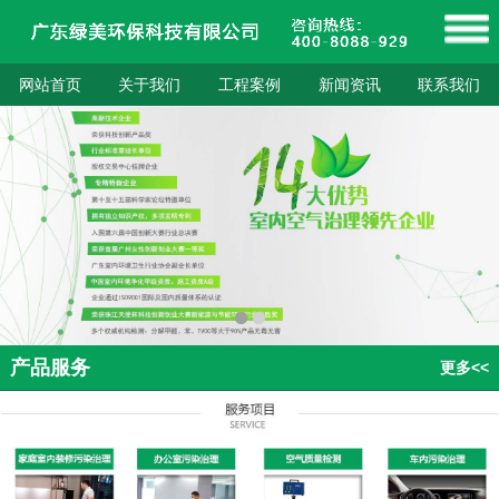
网站首页
关于我们
工程案例
新闻资讯
联系我们
产品服务
更多<<