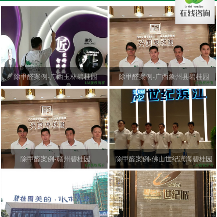
除甲醛案例-广西玉林碧桂园
除甲醛案例-广西象州县碧桂园
除甲醛案例-赣州碧桂园
除甲醛案例-佛山世纪滨海碧桂园