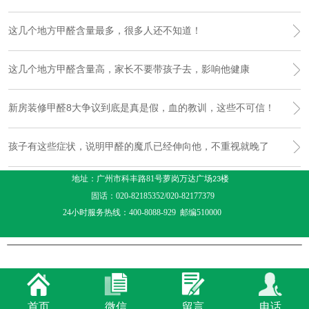
这几个地方甲醛含量最多，很多人还不知道！
这几个地方甲醛含量高，家长不要带孩子去，影响他健康
新房装修甲醛8大争议到底是真是假，血的教训，这些不可信！
孩子有这些症状，说明甲醛的魔爪已经伸向他，不重视就晚了
地址：广州市科丰路81号萝岗万达广场
楼
23
固话：020-82185352/020-82177379
24小时服务热线：400-8088-929 邮编510000
首页
微信
留言
电话